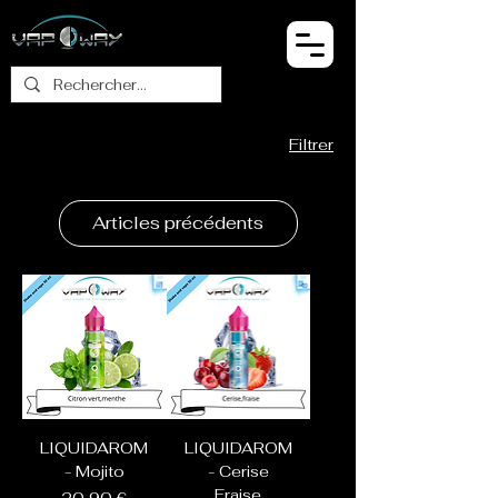
Filtrer
Articles précédents
LIQUIDAROM
LIQUIDAROM
- Mojito
- Cerise
Fraise
Prix
20,90 €