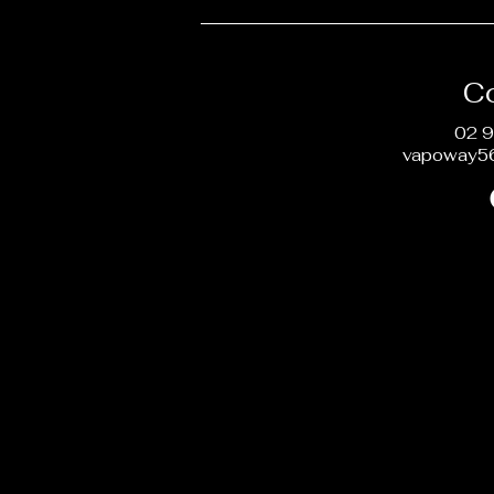
C
02 9
vapoway5