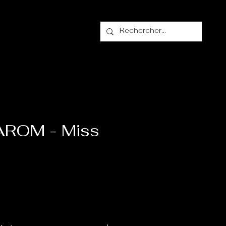
alogue
Contact
AROM - Miss
ix