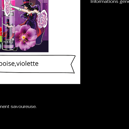
Informations gén
Flacon de 60 ou
eliquide, laissan
boosters afin de l
ement savoureuse.