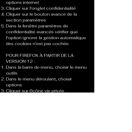
options internet
Cliquer sur l'onglet confidentialité
Cliquer sur le bouton avancé de la
section paramètres
Dans la fenêtre paramètres de
confidentialité avancés vérifier que
l'option ignorer la gestion automatique
des cookies n'est pas cochée
POUR FIREFOX À PARTIR DE LA
VERSION 12 :
Dans la barre de menu, choisir le menu
outils
Dans le menu déroulant, choisir
options
Cliquer sur l'icône vie privée
Cliquer sur le lien supprimer des
cookies spécifiques
Dans la fenêtre Cookies, cliquer sur le
bouton Supprimer tous les cookies
POUR OPÉRA À PARTIR DE LA