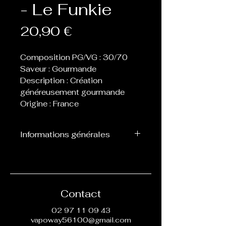
- Le Funkie
Prix
20,90 €
Composition PG/VG : 30/70
Saveur : Gourmande
Description : Création
généreusement gourmande
Origine : France
Informations générales
Flacon de 60 ou 70 ml
contenant 50 ml de eliquide,
laissant donc la place de 1 ou
2 boosters afin de les
Contact
nicotiner.
02 97 11 09 43
vapoway56100@gmail.com