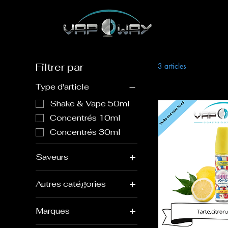
Filtrer par
3 articles
Type d'article
Shake & Vape 50ml
Concentrés 10ml
Concentrés 30ml
Saveurs
Caramel
Autres catégories
Citron jaune
Fruit
Meringue
Marques
Gourmand
Noisette
Dinner lady