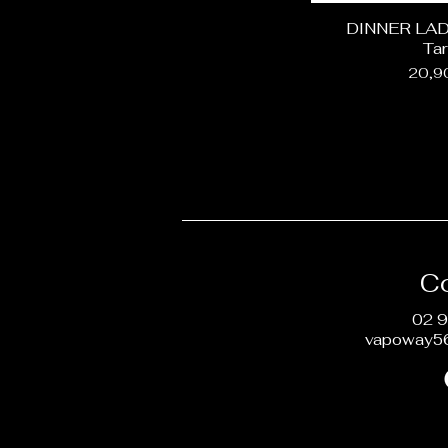
Tarte
Liquidarom
DINNER LAD
Vanille
Tar
Solana
Prix
20,9
C
02 9
vapoway5