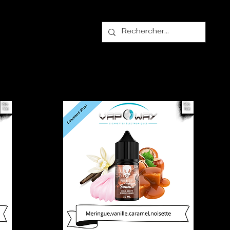
alogue
Contact