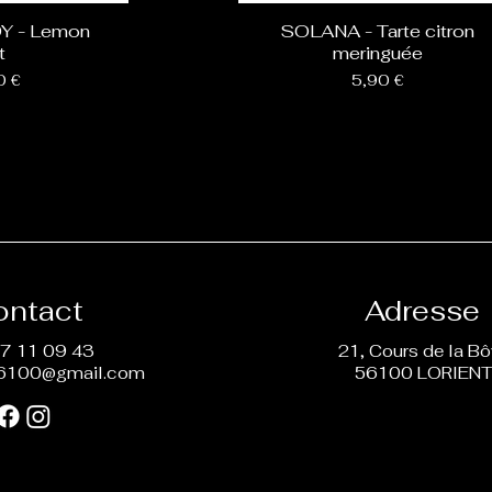
Y - Lemon
SOLANA - Tarte citron
t
meringuée
Prix
0 €
5,90 €
ontact
Adresse
7 11 09 43
21, Cours de la B
6100@gmail.com
56100 LORIEN