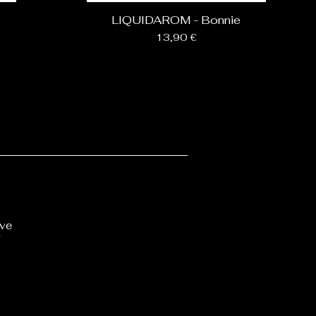
LIQUIDAROM - Bonnie
Prix
13,90 €
ôve
T