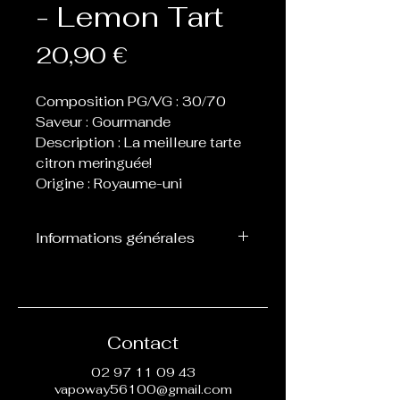
- Lemon Tart
Prix
20,90 €
Composition PG/VG : 30/70
Saveur : Gourmande
Description : La meilleure tarte
citron meringuée!
Origine : Royaume-uni
Informations générales
Flacon de 60 ou 70 ml
contenant 50 ml de eliquide,
laissant donc la place de 1 ou
2 boosters afin de les
Contact
nicotiner.
02 97 11 09 43
vapoway56100@gmail.com