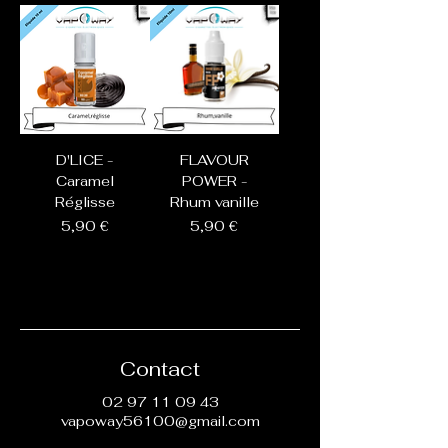
D'LICE -
FLAVOUR
Caramel
POWER -
Réglisse
Rhum vanille
Prix
Prix
5,90 €
5,90 €
Contact
02 97 11 09 43
vapoway56100@gmail.com