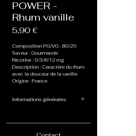
POWER -
Rhum vanille
Prix
5,90 €
Composition PG/VG : 80/20
Saveur : Gourmande
Nicotine : 0/3/6/12 mg
Description : Caractère du rhum
avec la douceur de la vanille
Origine : France
Informations générales
Flacon d’une contenance de
10 ml, prêt à l’emploi avec
des dosages de nicotine
définis : 0,3,6,12 ou 18 mg.
Contact