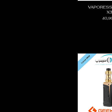
VAPORESS
X
Prix
40,9