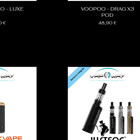
O - LUXE
VOOPOO - DRAG X3
3
POD
Prix
0 €
48,90 €