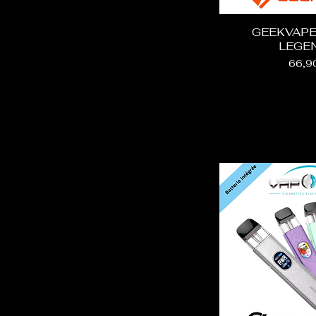
GEEKVAPE
LEGE
Prix
66,9