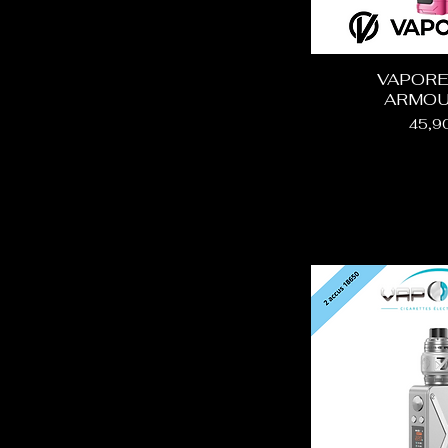
VAPORE
ARMOU
Prix
45,9