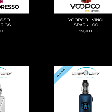
SSO -
VOOPOO - VINCI
R GS
SPARK 100
Prix
0 €
59,90 €