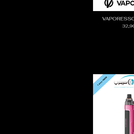
VAPORESSO
Prix
32,9