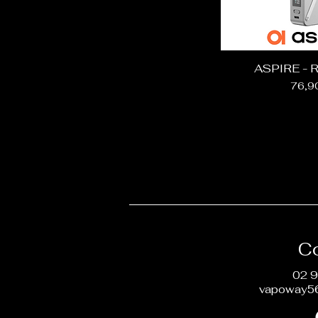
ASPIRE - 
Prix
76,9
C
02 9
vapoway5