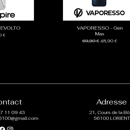
REVOLTO
VAPORESSO - Gen
Max
0 €
Prix original
Prix promotion
69,90 €
48,90 €
ontact
Adresse
7 11 09 43
21, Cours de la B
6100@gmail.com
56100 LORIEN