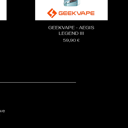
GEEKVAPE - AEGIS
LEGEND III
nel
Prix
59,90 €
ôve
T