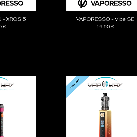
 - XROS 5
VAPORESSO - Vibe SE
Prix
0 €
16,90 €