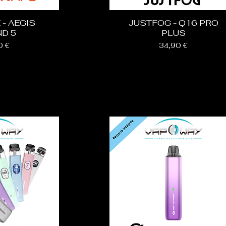
 - AEGIS
JUSTFOG - Q16 PRO
ND 5
PLUS
Prix
0 €
34,90 €