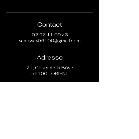
Contact
02 97 11 09 43
vapoway56100@gmail.com
Adresse
21, Cours de la Bôve
56100 LORIENT