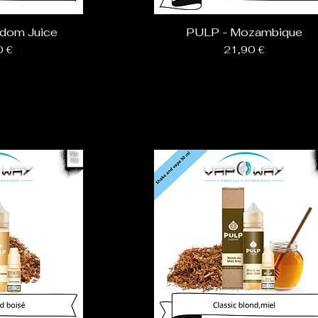
dom Juice
PULP - Mozambique
Prix
0 €
21,90 €