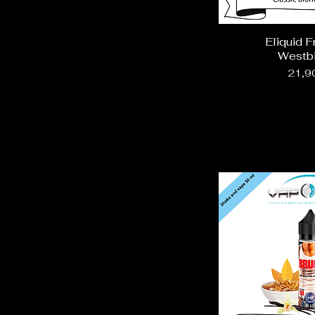
Eliquid F
Westb
Prix
21,9