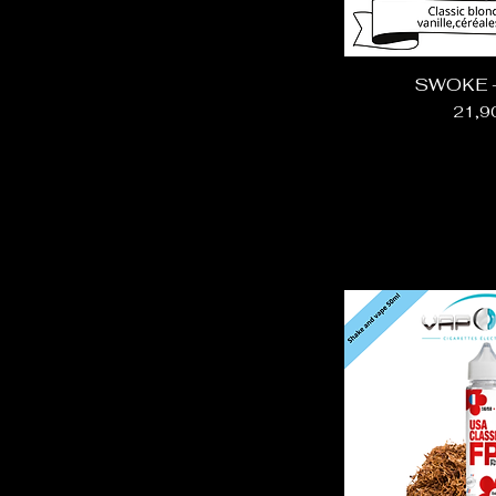
SWOKE -
Prix
21,9