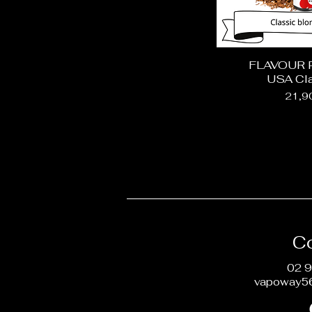
FLAVOUR 
USA Cla
Prix
21,9
C
02 9
vapoway5