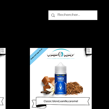
alogue
Contact