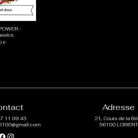
POWER -
ssics
0 €
ontact
Adresse
7 11 09 43
21, Cours de la B
6100@gmail.com
56100 LORIEN