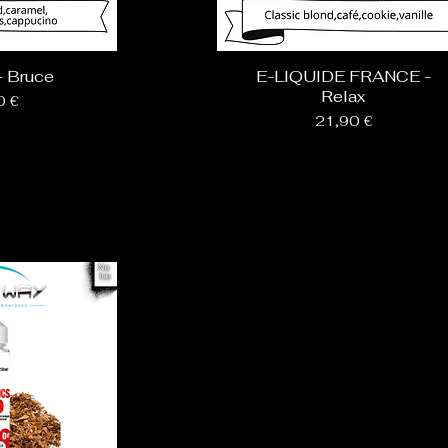
 Bruce
E-LIQUIDE FRANCE -
Relax
0 €
Prix
21,90 €