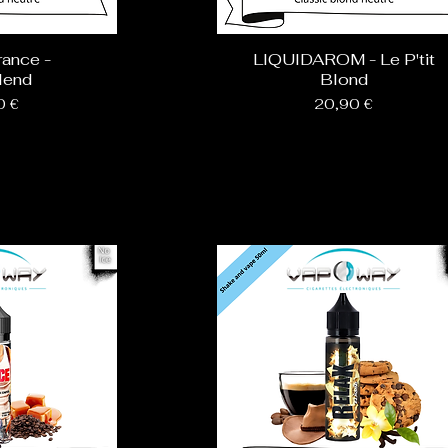
rance -
LIQUIDAROM - Le P'tit
lend
Blond
Prix
0 €
20,90 €