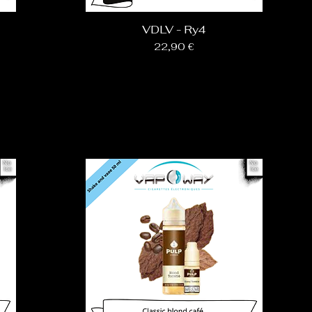
VDLV - Ry4
Prix
22,90 €