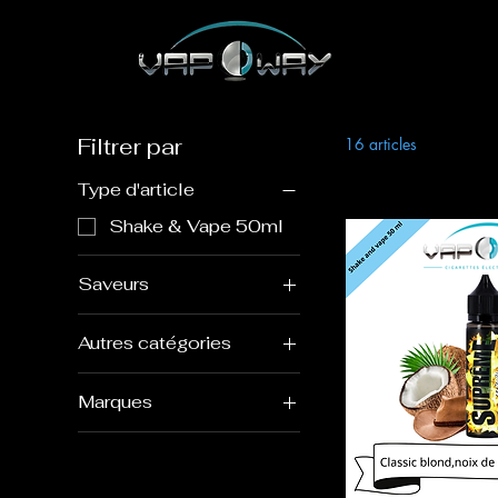
Filtrer par
16 articles
Type d'article
Shake & Vape 50ml
Saveurs
Café
Autres catégories
Caramel
Classic
Céréales
Marques
Fruit
Classic blond
Curieux eliquide
Gourmand
Coco
Eliquid France
Cookie