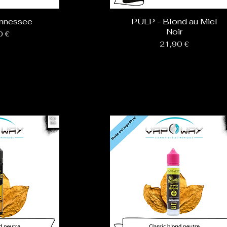
nnessee
PULP - Blond au Miel
Noir
0 €
Prix
21,90 €