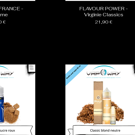
FRANCE -
FLAVOUR POWER -
ême
Virginie Classics
Prix
0 €
21,90 €