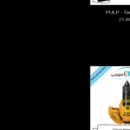
PULP - Te
Prix
21,9