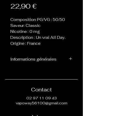
Prix
22,90 €
Composition PG/VG : 50/50
Saveur: Classic
Nicotine : 0 mg
Description : Un vrai All Day.
Origine : France
Informations générales
Flacon de 60 ou 70 ml
contenant 50 ml de eliquide,
laissant donc la place de 1 ou
2 boosters afin de les
Contact
nicotiner.
02 97 11 09 43
vapoway56100@gmail.com