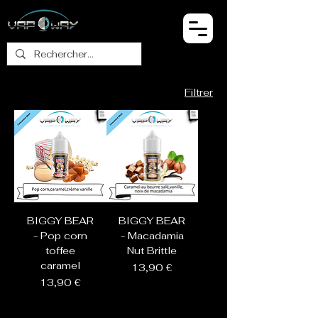
Filtrer
BIGGY BEAR
BIGGY BEAR
- Pop corn
- Macadamia
toffee
Nut Brittle
caramel
Prix
13,90 €
Prix
13,90 €