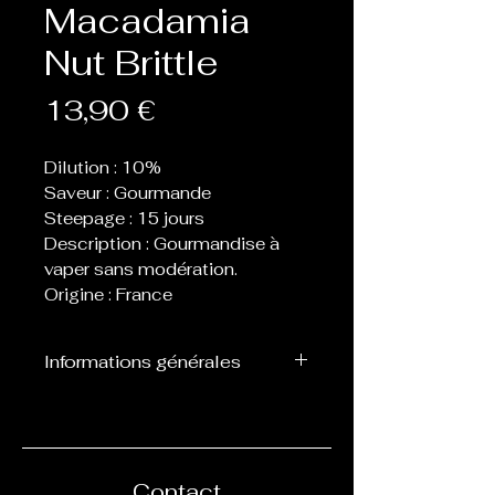
Macadamia
Nut Brittle
Prix
13,90 €
Dilution : 10%
Saveur : Gourmande
Steepage : 15 jours
Description : Gourmandise à
vaper sans modération.
Origine : France
Informations générales
Flacon de 30 ml d’arôme
concentré destiné à être
mélangé avec de la base, ne
peut pas être vapoté
Contact