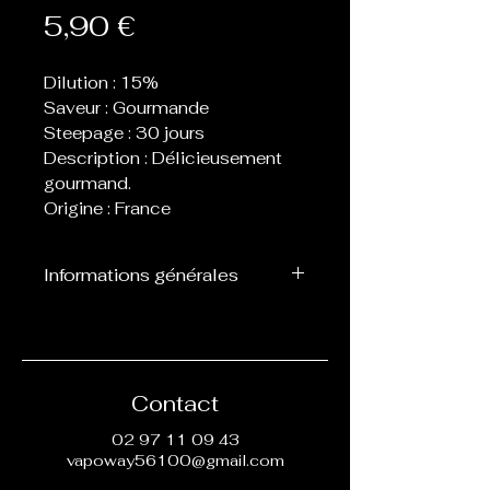
Prix
5,90 €
Dilution : 15%
Saveur : Gourmande
Steepage : 30 jours
Description : Délicieusement
gourmand.
Origine : France
Informations générales
Flacon de 10 ml d’arôme
concentré destiné à être
mélangé avec de la base, ne
peut pas être vapoté
Contact
directement.
02 97 11 09 43
vapoway56100@gmail.com