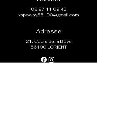
nicotiner.
02 97 11 09 43
vapoway56100@gmail.com
Adresse
21, Cours de la Bôve
56100 LORIENT