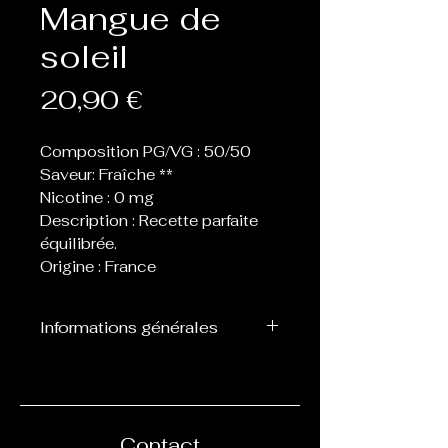
Mangue de
soleil
Prix
20,90 €
Composition PG/VG : 50/50
Saveur: Fraîche **
Nicotine : 0 mg
Description : Recette parfaite
équilibrée.
Origine : France
Informations générales
Flacon de 60 ou 70 ml
contenant 50 ml de eliquide,
laissant donc la place de 1 ou
2 boosters afin de les
Contact