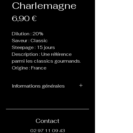
Charlemagne
Prix
6,90 €
Dilution : 20%
Saveur : Classic
Steepage : 15 jours
Description : Une référence
parmi les classics gourmands.
Origine : France
Informations générales
Flacon de 10 ml d’arôme
concentré destiné à être
mélangé avec de la base, ne
peut pas être vapoté
Contact
directement.
02 97 11 09 43