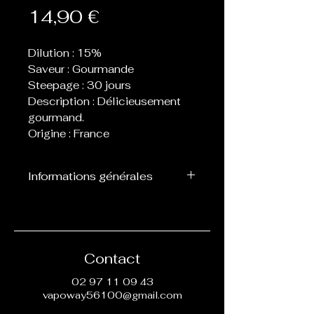
Prix
14,90 €
Dilution : 15%
Saveur : Gourmande
Steepage : 30 jours
Description : Délicieusement
gourmand.
Origine : France
Informations générales
Flacon de 30 ml d’arôme
concentré destiné à être
mélangé avec de la base, ne
peut pas être vapoté
Contact
directement.
02 97 11 09 43
vapoway56100@gmail.com