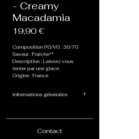
- Creamy
Macadamia
Prix
19,90 €
Composition PG/VG : 30/70
Saveur : Fraîche**
Description : Laissez vous
tenter par une glace.
Origine : France
Informations générales
Flacon de 60 ou 70 ml
contenant 50 ml de eliquide,
laissant donc la place de 1 ou
2 boosters afin de les
Contact
nicotiner.