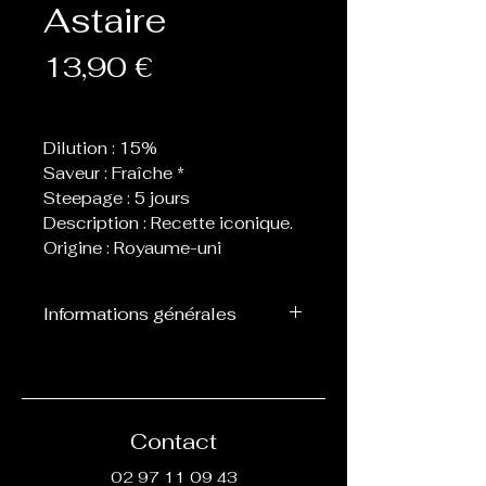
Astaire
Prix
13,90 €
Dilution : 15%
Saveur : Fraîche *
Steepage : 5 jours
Description : Recette iconique.
Origine : Royaume-uni
Informations générales
Flacon de 30 ml d’arôme
concentré destiné à être
mélangé avec de la base, ne
peut pas être vapoté
Contact
directement.
02 97 11 09 43