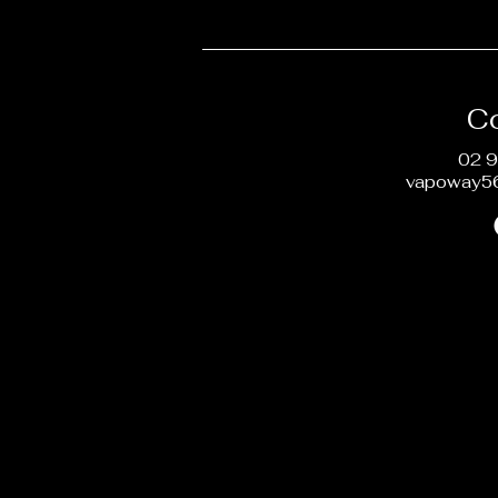
C
02 9
vapoway5