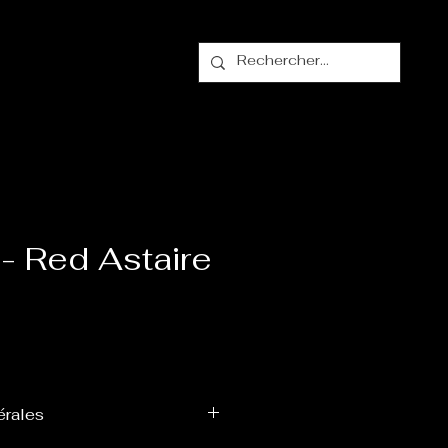
alogue
Contact
- Red Astaire
érales