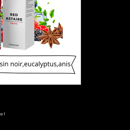
Flacon de 10 ml d
à être mélangé
être vapoté dire
e !