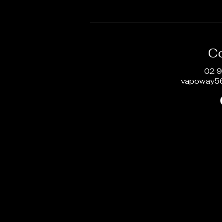
C
02 9
vapoway5