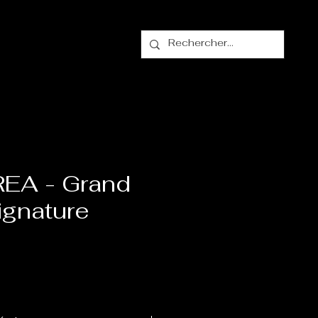
alogue
Contact
EA - Grand
ignature
ix