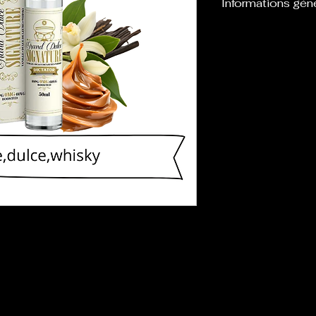
Informations gén
Flacon de 60 ou
eliquide, laissan
boosters afin de l