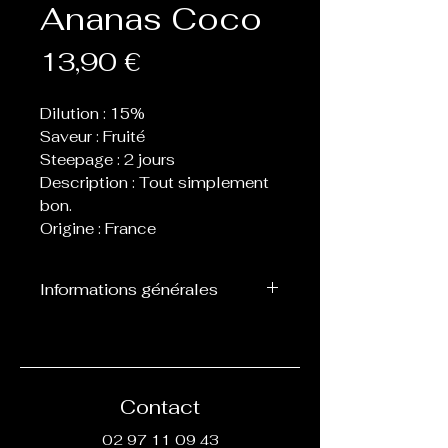
Ananas Coco
Prix
13,90 €
Dilution : 15%
Saveur : Fruité
Steepage : 2 jours
Description : Tout simplement
bon.
Origine : France
Informations générales
Flacon de 30 ml d’arôme
concentré destiné à être
mélangé avec de la base, ne
peut pas être vapoté
Contact
directement.
02 97 11 09 43