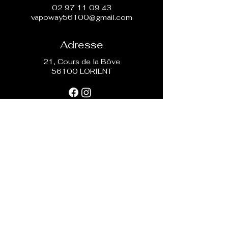
02 97 11 09 43
vapoway56100@gmail.com
Adresse
21, Cours de la Bôve
56100 LORIENT