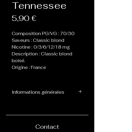
Tennessee
Prix
5,90 €
Composition PG/VG : 70/30
Saveurs : Classic blond
Nicotine : 0/3/6/12/18 mg
Description : Classic blond
boisé.
Origine : France
Informations générales
Flacon d’une contenance de
10 ml, prêt à l’emploi avec
des dosages de nicotine
définis : 0,3,6,12 ou 18 mg.
Contact