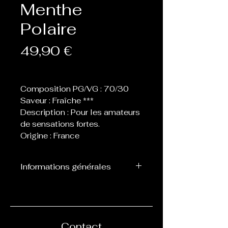
Menthe
Polaire
Prix
49,90 €
Composition PG/VG : 70/30
Saveur : Fraîche ***
Description : Pour les amateurs
de sensations fortes.
Origine : France
Informations générales
Flacon de 120 ml contenant
100 ml de eliquide, laissant
donc la place de 1 ou 2
boosters afin de les nicotiner.
Contact