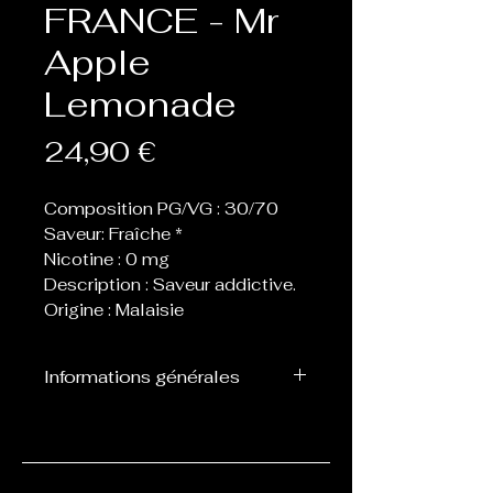
FRANCE - Mr
Apple
Lemonade
Prix
24,90 €
Composition PG/VG : 30/70
Saveur: Fraîche *
Nicotine : 0 mg
Description : Saveur addictive.
Origine : Malaisie
Informations générales
Flacon de 100 ml contenant
70 ml de eliquide, laissant
donc la place de 1, 2 ou 3