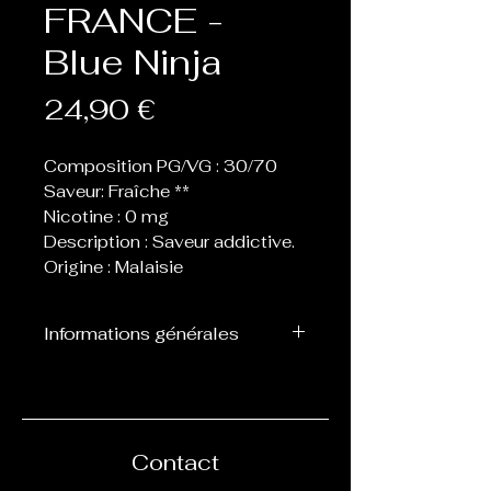
FRANCE -
Blue Ninja
Prix
24,90 €
Composition PG/VG : 30/70
Saveur: Fraîche **
Nicotine : 0 mg
Description : Saveur addictive.
Origine : Malaisie
Informations générales
Flacon de 100 ml contenant
70 ml de eliquide, laissant
donc la place de 1, 2 ou 3
boosters afin de les nicotiner.
Contact