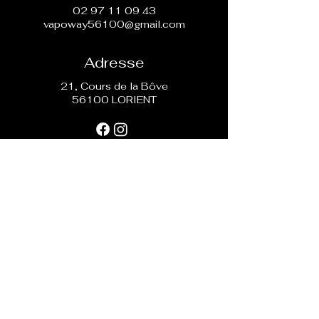
02 97 11 09 43
vapoway56100@gmail.com
Adresse
21, Cours de la Bôve
56100 LORIENT