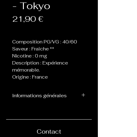
- Tokyo
Prix
21,90 €
Composition PG/VG : 40/60
Saveur : Fraîche **
Nicotine : 0 mg
Description : Expérience
mémorable.
Origine : France
Informations générales
Flacon de 120 ml contenant
100 ml de eliquide, laissant
donc la place de 1 ou 2
boosters afin de les nicotiner
Contact