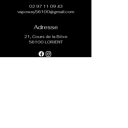
en 3, 6 ou 8 mg.
02 97 11 09 43
vapoway56100@gmail.com
Adresse
21, Cours de la Bôve
56100 LORIENT