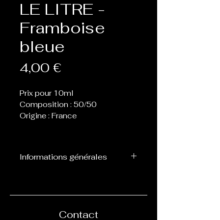
LE LITRE -
Framboise
bleue
Prix
4,00 €
Prix pour 10ml
Composition : 50/50
Origine : France
Informations générales
Avec ces eliquides disponible
en litre, faites votre propre
mélange sur un volume de 50
ml. Possibilité de les booster
Contact