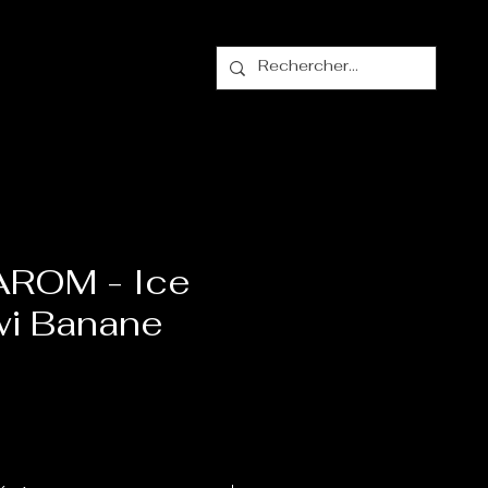
alogue
Contact
AROM - Ice
wi Banane
ix