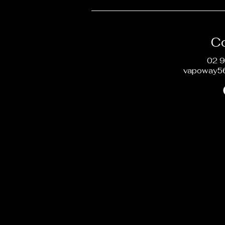
C
02 9
vapoway5