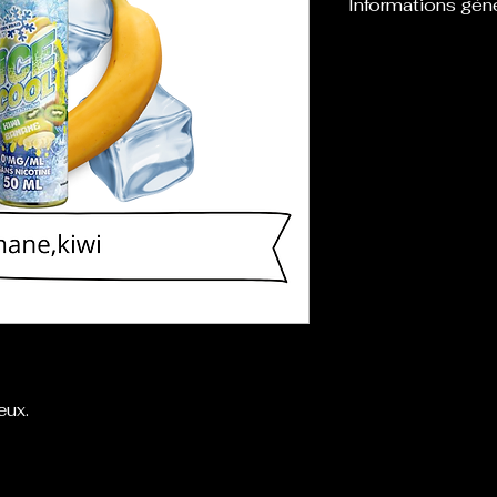
Informations gén
Flacon de 60 ou
eliquide, laissan
boosters afin de l
eux.