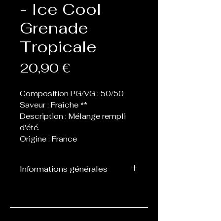
- Ice Cool
Grenade
Tropicale
Prix
20,90 €
Composition PG/VG : 50/50
Saveur : Fraîche **
Description : Mélange rempli
d'été.
Origine : France
Informations générales
Flacon de 60 ou 70 ml
contenant 50 ml de eliquide,
laissant donc la place de 1 ou