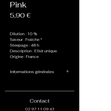
Pink
Prix
5,90 €
Dilution : 10 %
Saveur : Fraîche *
Steepage : 48 h
Description : Elixir unique.
Origine : France
Informations générales
Flacon de 10 ml d’arôme
concentré destiné à être
mélangé avec de la base, ne
peut pas être vapoté
Contact
directement.
02 97 11 09 43