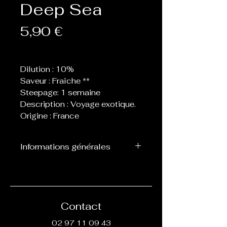
Deep Sea
Prix
5,90 €
Dilution : 10%
Saveur : Fraîche **
Steepage: 1 semaine
Description : Voyage exotique.
Origine : France
Informations générales
Flacon de 10 ml d’arôme
concentré destiné à être
mélangé avec de la base, ne
peut pas être vapoté
Contact
directement.
02 97 11 09 43