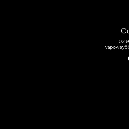
C
02 9
vapoway5