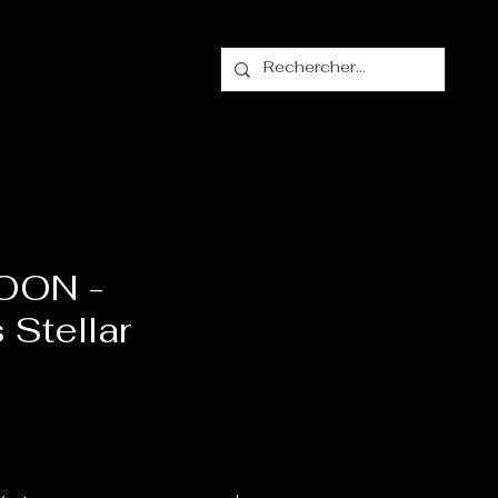
alogue
Contact
OON -
Stellar