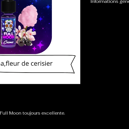
Informations gén
Flacon de 10 ml d
à être mélangé
être vapoté dire
 Full Moon toujours excellente.