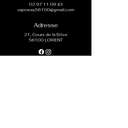
02 97 11 09 43
vapoway56100@gmail.com
Adresse
21, Cours de la Bôve
56100 LORIENT