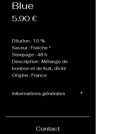
Blue
Prix
5,90 €
Dilution : 10 %
Saveur : Fraîche *
Steepage : 48 h
Description : Mélange de
bonbon et de fruit, divin!
Origine : France
Informations générales
Flacon de 10 ml d’arôme
concentré destiné à être
mélangé avec de la base, ne
peut pas être vapoté
Contact
directement.