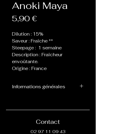
Anoki Maya
Prix
5,90 €
Dilution : 15%
Saveur : Fraîche **
Steepage : 1 semaine
Description : Fraîcheur
envoûtante.
Origine : France
Informations générales
Flacon de 10 ml d’arôme
concentré destiné à être
mélangé avec de la base, ne
peut pas être vapoté
Contact
directement.
02 97 11 09 43