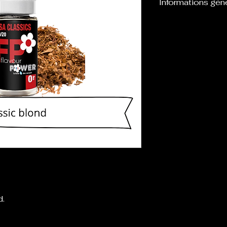
Informations gén
Flacon d’une cont
l’emploi avec de
définis : 0,3,6,1
d.