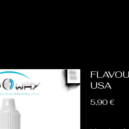
Accueil
Cat
FLAVOU
USA
Prix
5,90 €