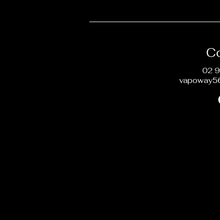
C
02 9
vapoway5