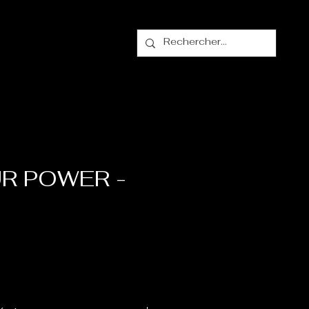
alogue
Contact
R POWER -