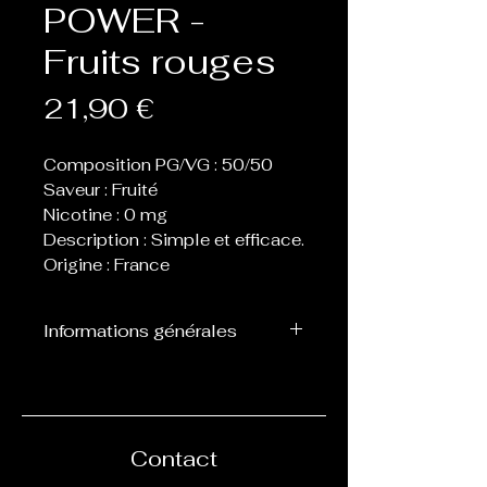
POWER -
Fruits rouges
Prix
21,90 €
Composition PG/VG : 50/50
Saveur : Fruité
Nicotine : 0 mg
Description : Simple et efficace.
Origine : France
Informations générales
Flacon de 60 ou 70 ml
contenant 50 ml de eliquide,
laissant donc la place de 1 ou
2 boosters afin de les
Contact
nicotiner.