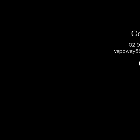
C
02 9
vapoway5