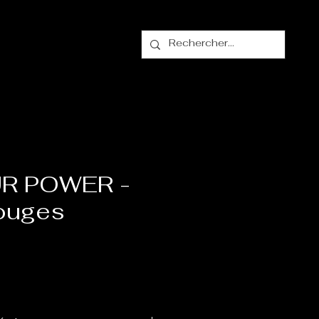
alogue
Contact
R POWER -
Rouges