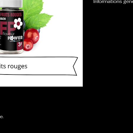
Informations gén
Flacon d’une cont
l’emploi avec de
définis : 0,3,6,1
e.