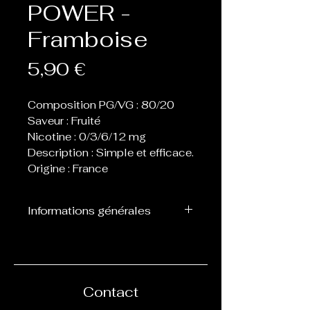
POWER -
Framboise
Prix
5,90 €
Composition PG/VG : 80/20
Saveur : Fruité
Nicotine : 0/3/6/12 mg
Description : Simple et efficace.
Origine : France
Informations générales
Flacon d’une contenance de
10 ml, prêt à l’emploi avec
des dosages de nicotine
définis : 0,3,6,12 ou 18 mg.
Contact