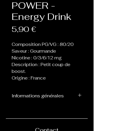
POWER -
Energy Drink
Prix
5,90 €
Composition PG/VG : 80/20
Saveur : Gourmande
Nicotine : 0/3/6/12 mg
Description : Petit coup de
boost.
Origine : France
Informations générales
Flacon d’une contenance de
10 ml, prêt à l’emploi avec
des dosages de nicotine
définis : 0,3,6,12 ou 18 mg.
Contact