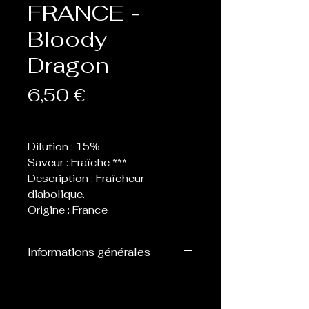
FRANCE -
Bloody
Dragon
Prix
6,50 €
Dilution : 15%
Saveur : Fraîche ***
Description : Fraîcheur
diabolique.
Origine : France
Informations générales
Flacon de 10 ml d’arôme
concentré destiné à être