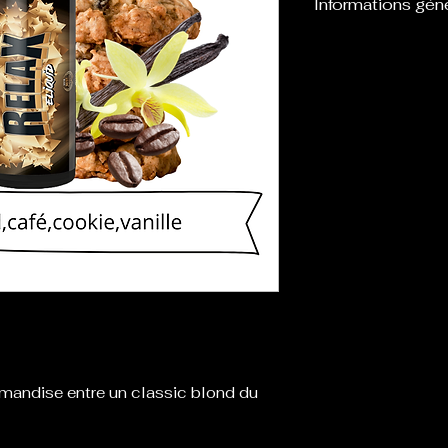
Informations gén
Flacon de 120 m
eliquide, laissan
boosters afin de l
rmandise entre un classic blond du