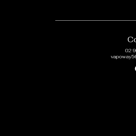
C
02 9
vapoway5