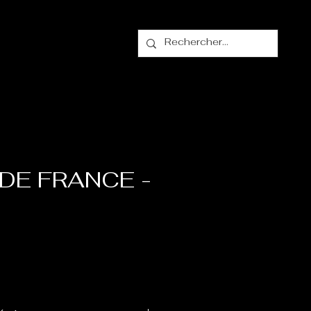
alogue
Contact
IDE FRANCE -
ix