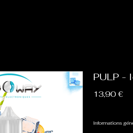
Accueil
Cat
PULP - 
Pr
13,90 €
Informations gén