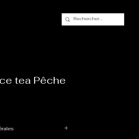
alogue
Contact
Ice tea Pêche
ix
érales