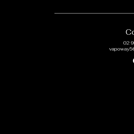
C
02 9
vapoway5