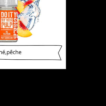
Flacon de 30 ml d
à être mélangé
être vapoté dire