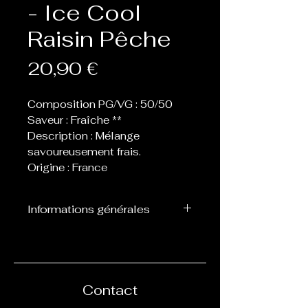
- Ice Cool
Raisin Pêche
Prix
20,90 €
Composition PG/VG : 50/50
Saveur : Fraîche **
Description : Mélange
savoureusement frais.
Origine : France
Informations générales
Flacon de 60 ou 70 ml
contenant 50 ml de eliquide,
laissant donc la place de 1 ou
2 boosters afin de les
Contact
nicotiner.