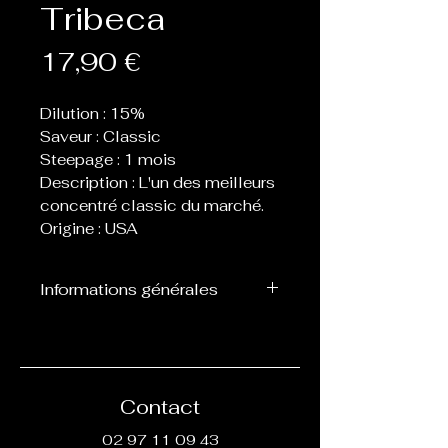
Tribeca
Prix
17,90 €
Dilution : 15%
Saveur : Classic
Steepage : 1 mois
Description : L'un des meilleurs
concentré classic du marché.
Origine : USA
Informations générales
Flacon de 30 ml d’arôme
concentré destiné à être
mélangé avec de la base, ne
peut pas être vapoté
Contact
directement.
02 97 11 09 43