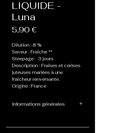
LIQUIDE -
Luna
Prix
5,90 €
Dilution : 8 %
Saveur : Fraîche **
Steepage : 3 jours
Description : Fraises et cerises
juteuses mariées à une
fraîcheur renversante.
Origine : France
Informations générales
Flacon de 10 ml d’arôme
concentré destiné à être
mélangé avec de la base, ne