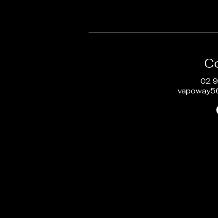
C
02 9
vapoway5