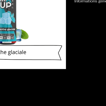
Informations gén
Avec ces eliquides
votre propre mé
ml. Possibilité d
mg.