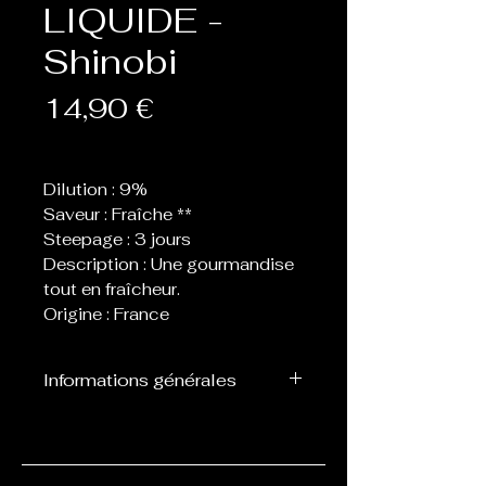
LIQUIDE -
Shinobi
Prix
14,90 €
Dilution : 9%
Saveur : Fraîche **
Steepage : 3 jours
Description : Une gourmandise
tout en fraîcheur.
Origine : France
Informations générales
Flacon de 30 ml d’arôme
concentré destiné à être
mélangé avec de la base, ne