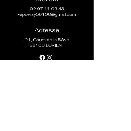
directement.
02 97 11 09 43
vapoway56100@gmail.com
Adresse
21, Cours de la Bôve
56100 LORIENT