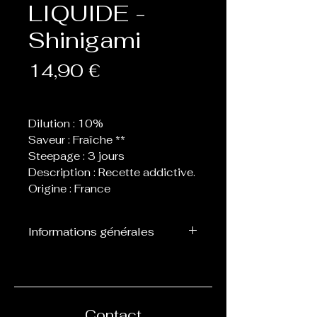
LIQUIDE -
Shinigami
Prix
14,90 €
Dilution : 10%
Saveur : Fraîche **
Steepage : 3 jours
Description : Recette addictive.
Origine : France
Informations générales
Flacon de 30 ml d’arôme
concentré destiné à être
mélangé avec de la base, ne
peut pas être vapoté
Contact